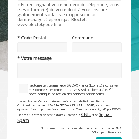
« En renseignant votre numéro de téléphone, vous
êtes informé(e) de votre droit à vous inscrire
gratuitement sur la liste d’opposition au
démarchage téléphonique Bloctel :
www.bloctel.gouv.fr. »
* Code Postal
Commune
* Votre message
J'autorise ce site ainsi que
SWOAX France
(Econeto) à conserver
mes données personnelles transmises via ce formulaire. Voir
notre
politique de gestion des données personnelles.
Usage réservé : Ce formulaire est strictement dédié à nos clients.
Conformément à l'
Art. L34-5 du CPCE
et à l'
Art. 21 du RGPD
, nous nous
opposons à toute prospection commerciale. Tout abus sera signalé par SWOAX
CNIL
Signal-
France et l'entreprise destinataire auprès de la
et de
Spam
.
Nous recevrons votre demande directement par mail et SMS.
*Champs obligatoires.