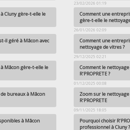
23/02/2026 01:19
 Cluny gère-t-elle le
Comment une entrepri
gère-t-elle le nettoyag
26/01/2026 02:09
t-il géré à Mâcon avec
Comment une entrepris
nettoyage de vitres ?
29/12/2025 02:21
 Mâcon gère-t-elle le
Comment le nettoyage a
R'PROPRETE ?
01/12/2025 00:08
e de bureaux à Mâcon
Zoom sur le nettoyage 
R'PROPRETE
09/11/2025 18:05
isponibles à Mâcon
Pourquoi choisir R'PR
professionnel à Cluny 