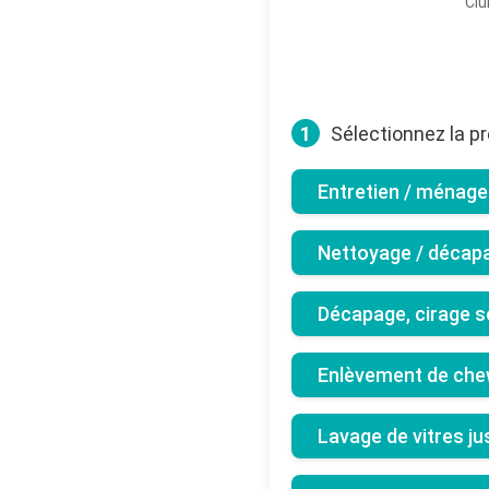
Clu
1
Sélectionnez la pr
Entretien / ménage 
Nettoyage / décap
Décapage, cirage s
Enlèvement de che
Lavage de vitres j