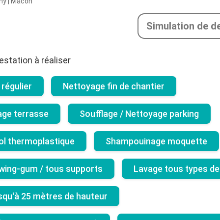
ny | Mâcon
Simulation de d
estation à réaliser
régulier
Nettoyage fin de chantier
age terrasse
Soufflage / Nettoyage parking
ol thermoplastique
Shampouinage moquette
wing-gum / tous supports
Lavage tous types de
usqu'à 25 mètres de hauteur