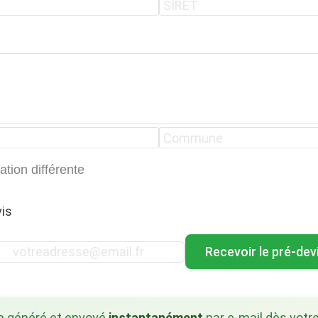
ation différente
is
Recevoir le pré-dev
ra généré et envoyé
instantanément
par e-mail dès votre