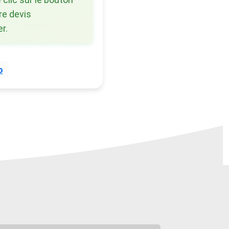
re devis
r.
o