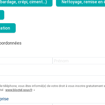
ardage, crépi, ciment...)
Nettoyage, remise en é
tation
coordonnées
e téléphone, vous êtes informé(e) de votre droit à vous inscrire gratuitement su
el :
www.bloctel.gouv.fr
. »
prise