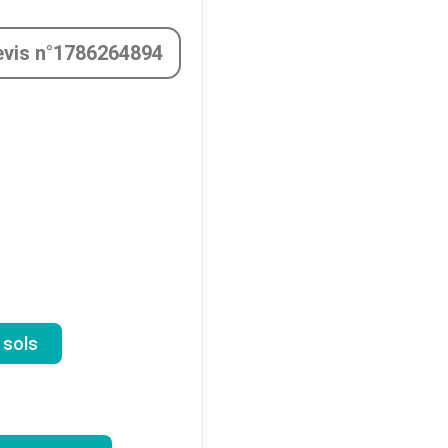
evis n°1786264894
 sols